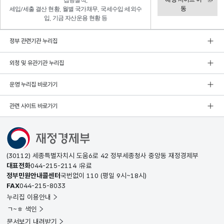
집행실적,
동
세입/세출 결산 현황, 월별 국가채무, 국세수입·세외수
입, 기금 자산운용 현황 등
정부 관련기관 누리집
외청 및 유관기관 누리집
운영 누리집 바로가기
관련 사이트 바로가기
(30112) 세종특별자치시 도움6로 42 정부세종청사 중앙동 재정경제부
대표전화
044-215-2114
유료
정부민원안내콜센터
국번없이
110
(평일 9시~18시)
FAX
044-215-8033
누리집 이용안내
ㄱ~ㅎ 색인
문서보기 내려받기