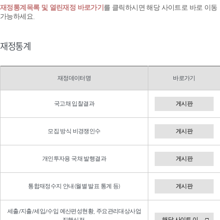
재정통계목록 및 열린재정 바로가기
를 클릭하시면 해당 사이트로 바로 이동
가능하세요.
재정통계
재정데이터명
바로가기
국고채 입찰결과
게시판
모집 방식 비경쟁인수
게시판
개인투자용 국채 발행결과
게시판
통합재정수지 안내(월별 발표 통계 등)
게시판
세출/지출/세입/수입 예산편성현황, 주요관리대상사업
해당 사이트 이