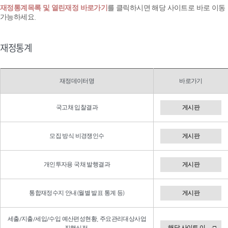
재정통계목록 및 열린재정 바로가기
를 클릭하시면 해당 사이트로 바로 이동
가능하세요.
재정통계
재정데이터명
바로가기
국고채 입찰결과
게시판
모집 방식 비경쟁인수
게시판
개인투자용 국채 발행결과
게시판
통합재정수지 안내(월별 발표 통계 등)
게시판
세출/지출/세입/수입 예산편성현황, 주요관리대상사업
해당 사이트 이