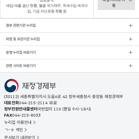
집행실적,
동
세입/세출 결산 현황, 월별 국가채무, 국세수입·세외수
입, 기금 자산운용 현황 등
정부 관련기관 누리집
외청 및 유관기관 누리집
운영 누리집 바로가기
관련 사이트 바로가기
(30112) 세종특별자치시 도움6로 42 정부세종청사 중앙동 재정경제부
대표전화
044-215-2114
유료
정부민원안내콜센터
국번없이
110
(평일 9시~18시)
FAX
044-215-8033
누리집 이용안내
ㄱ~ㅎ 색인
문서보기 내려받기