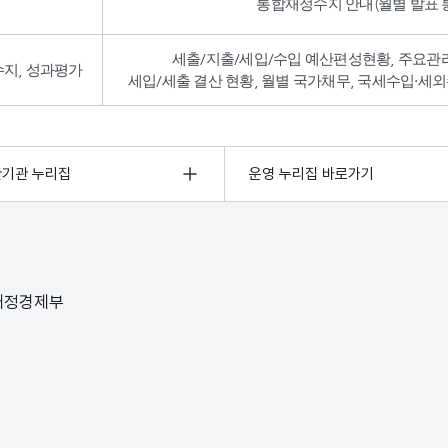
통합재정수지 안내(월별 발표 통
세출/지출/세입/수입 예산편성현황, 주요관
수지, 성과평가
세입/세출 결산 현황, 월별 국가채무, 국세수입·세외
관기관 누리집
운영 누리집 바로가기
 재정경제부