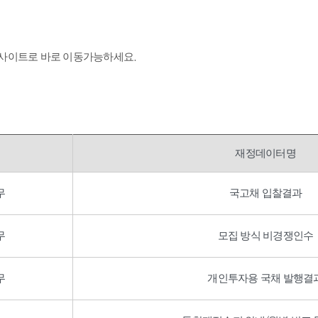
 사이트로 바로 이동가능하세요.
재정데이터명
무
국고채 입찰결과
무
모집 방식 비경쟁인수
무
개인투자용 국채 발행결