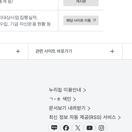
계 등)
게시판
리대상사업 집행실적,
해당 사이트 이동
수입, 기금 자산운용 현황 등
관련 사이트 바로가기
누리집 이용안내
ㄱ~ㅎ 색인
문서보기 내려받기
최신 정보 자동 제공(RSS) 서비스
블로그
페이스북
X(트위터)
유튜브
인스타그램