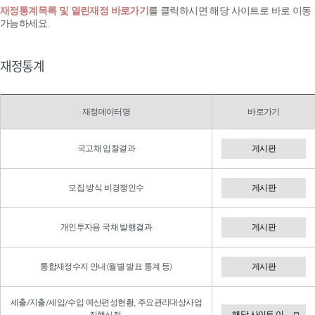
재정통계목록 및 열린재정 바로가기
를 클릭하시면 해당 사이트로 바로 이동
가능하세요.
재정통계
재정데이터명
바로가기
국고채 입찰결과
게시판
모집 방식 비경쟁인수
게시판
개인투자용 국채 발행결과
게시판
통합재정수지 안내(월별 발표 통계 등)
게시판
세출/지출/세입/수입 예산편성현황, 주요관리대상사업
해당 사이트 이