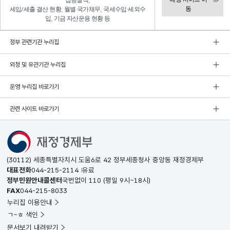
집행실적,
동
세입/세출 결산 현황, 월별 국가채무, 국세수입·세외수
입, 기금 자산운용 현황 등
정부 관련기관 누리집
외청 및 유관기관 누리집
운영 누리집 바로가기
관련 사이트 바로가기
(30112) 세종특별자치시 도움6로 42 정부세종청사 중앙동 재정경제부
대표전화
044-215-2114
유료
정부민원안내콜센터
국번없이
110
(평일 9시~18시)
FAX
044-215-8033
누리집 이용안내
ㄱ~ㅎ 색인
문서보기 내려받기