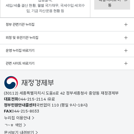
집행실적,
동
세입/세출 결산 현황, 월별 국가채무, 국세수입·세외수
입, 기금 자산운용 현황 등
정부 관련기관 누리집
외청 및 유관기관 누리집
운영 누리집 바로가기
관련 사이트 바로가기
(30112) 세종특별자치시 도움6로 42 정부세종청사 중앙동 재정경제부
대표전화
044-215-2114
유료
정부민원안내콜센터
국번없이
110
(평일 9시~18시)
FAX
044-215-8033
누리집 이용안내
ㄱ~ㅎ 색인
문서보기 내려받기