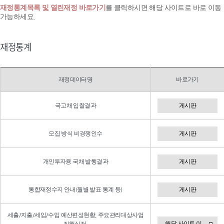
재정통계목록 및 열린재정 바로가기
를 클릭하시면 해당 사이트로 바로 이동
가능하세요.
재정통계
재정데이터명
바로가기
국고채 입찰결과
게시판
모집 방식 비경쟁인수
게시판
개인투자용 국채 발행결과
게시판
통합재정수지 안내(월별 발표 통계 등)
게시판
세출/지출/세입/수입 예산편성현황, 주요관리대상사업
해당 사이트 이