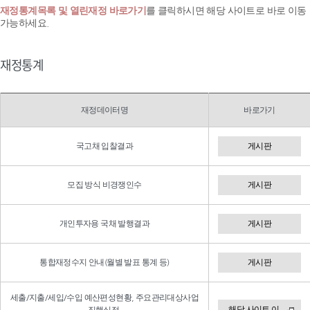
재정통계목록 및 열린재정 바로가기
를 클릭하시면 해당 사이트로 바로 이동
가능하세요.
재정통계
재정데이터명
바로가기
국고채 입찰결과
게시판
모집 방식 비경쟁인수
게시판
개인투자용 국채 발행결과
게시판
통합재정수지 안내(월별 발표 통계 등)
게시판
세출/지출/세입/수입 예산편성현황, 주요관리대상사업
해당 사이트 이