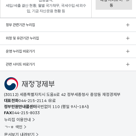
집행실적,
동
세입/세출 결산 현황, 월별 국가채무, 국세수입·세외수
입, 기금 자산운용 현황 등
정부 관련기관 누리집
외청 및 유관기관 누리집
운영 누리집 바로가기
관련 사이트 바로가기
(30112) 세종특별자치시 도움6로 42 정부세종청사 중앙동 재정경제부
대표전화
044-215-2114
유료
정부민원안내콜센터
국번없이
110
(평일 9시~18시)
FAX
044-215-8033
누리집 이용안내
ㄱ~ㅎ 색인
문서보기 내려받기