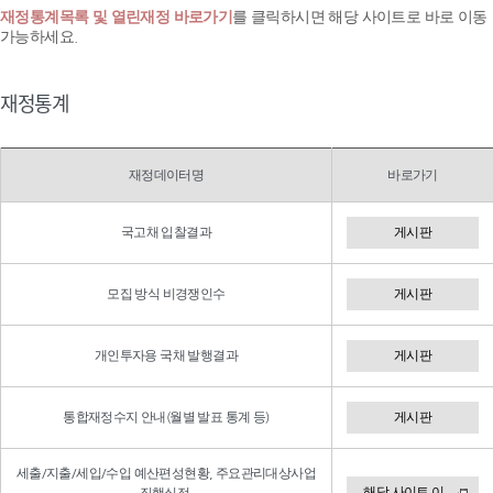
재정통계목록 및 열린재정 바로가기
를 클릭하시면 해당 사이트로 바로 이동
가능하세요.
재정통계
재정데이터명
바로가기
국고채 입찰결과
게시판
모집 방식 비경쟁인수
게시판
개인투자용 국채 발행결과
게시판
통합재정수지 안내(월별 발표 통계 등)
게시판
세출/지출/세입/수입 예산편성현황, 주요관리대상사업
해당 사이트 이