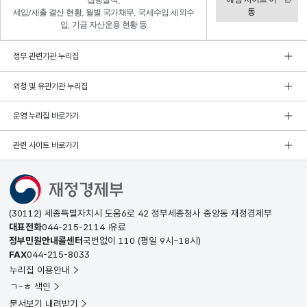
집행실적,
동
세입/세출 결산 현황, 월별 국가채무, 국세수입·세외수
입, 기금 자산운용 현황 등
정부 관련기관 누리집
외청 및 유관기관 누리집
운영 누리집 바로가기
관련 사이트 바로가기
(30112) 세종특별자치시 도움6로 42 정부세종청사 중앙동 재정경제부
대표전화
044-215-2114
유료
정부민원안내콜센터
국번없이
110
(평일 9시~18시)
FAX
044-215-8033
누리집 이용안내
ㄱ~ㅎ 색인
문서보기 내려받기