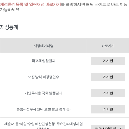
재정통계목록 및 열린재정 바로가기
를 클릭하시면 해당 사이트로 바로 이동
가능하세요.
재정통계
재정데이터명
바로가기
국고채 입찰결과
게시판
모집 방식 비경쟁인수
게시판
개인투자용 국채 발행결과
게시판
통합재정수지 안내(월별 발표 통계 등)
게시판
세출/지출/세입/수입 예산편성현황, 주요관리대상사업
해당 사이트 이