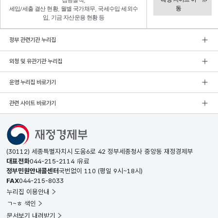
집행실적,
동
세입/세출 결산 현황, 월별 국가채무, 국세수입·세외수
입, 기금 자산운용 현황 등
정부 관련기관 누리집
외청 및 유관기관 누리집
운영 누리집 바로가기
관련 사이트 바로가기
(30112) 세종특별자치시 도움6로 42 정부세종청사 중앙동 재정경제부
대표전화
044-215-2114
유료
정부민원안내콜센터
국번없이
110
(평일 9시~18시)
FAX
044-215-8033
누리집 이용안내
ㄱ~ㅎ 색인
문서보기 내려받기