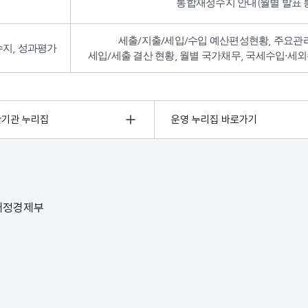
통합재정수지 안내(월별 발표 통
세출/지출/세입/수입 예산편성현황, 주요관
수지, 성과평가
세입/세출 결산 현황, 월별 국가채무, 국세수입·세외
관기관 누리집
운영 누리집 바로가기
 재정경제부