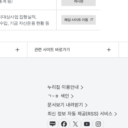
계 등)
게시판
리대상사업 집행실적,
해당 사이트 이동
수입, 기금 자산운용 현황 등
관련 사이트 바로가기
누리집 이용안내
ㄱ~ㅎ 색인
문서보기 내려받기
최신 정보 자동 제공(RSS) 서비스
블로그
페이스북
X(트위터)
유튜브
인스타그램