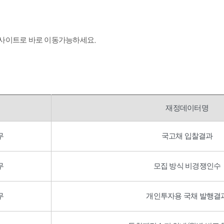
 사이트로 바로 이동가능하세요.
재정데이터명
무
국고채 입찰결과
무
모집 방식 비경쟁인수
무
개인투자용 국채 발행결