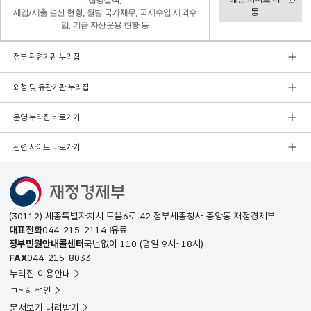
집행실적,
동
세입/세출 결산 현황, 월별 국가채무, 국세수입·세외수
입, 기금 자산운용 현황 등
정부 관련기관 누리집
외청 및 유관기관 누리집
운영 누리집 바로가기
관련 사이트 바로가기
(30112) 세종특별자치시 도움6로 42 정부세종청사 중앙동 재정경제부
대표전화
044-215-2114
유료
정부민원안내콜센터
국번없이
110
(평일 9시~18시)
FAX
044-215-8033
누리집 이용안내
ㄱ~ㅎ 색인
문서보기 내려받기