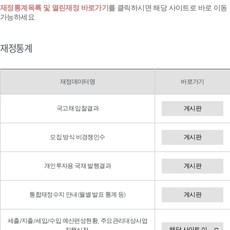
재정통계목록 및 열린재정 바로가기
를 클릭하시면 해당 사이트로 바로 이동
가능하세요.
재정통계
재정데이터명
바로가기
국고채 입찰결과
게시판
모집 방식 비경쟁인수
게시판
개인투자용 국채 발행결과
게시판
통합재정수지 안내(월별 발표 통계 등)
게시판
세출/지출/세입/수입 예산편성현황, 주요관리대상사업
해당 사이트 이