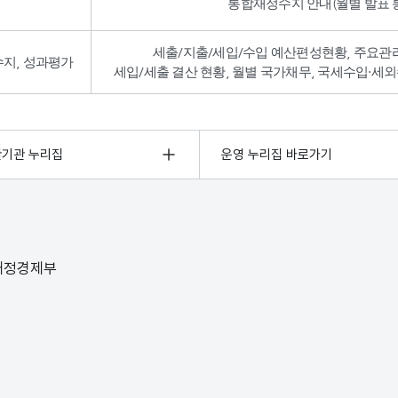
통합재정수지 안내(월별 발표 통
세출/지출/세입/수입 예산편성현황, 주요관
수지, 성과평가
세입/세출 결산 현황, 월별 국가채무, 국세수입·세외
관기관 누리집
운영 누리집 바로가기
 재정경제부