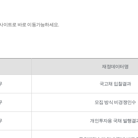
 사이트로 바로 이동가능하세요.
재정데이터명
무
국고채 입찰결과
무
모집 방식 비경쟁인수
무
개인투자용 국채 발행결