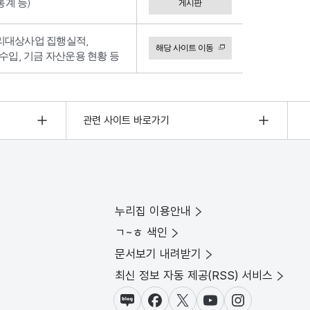
계 등)
게시판
리대상사업 집행실적,
해당 사이트 이동
수입, 기금 자산운용 현황 등
관련 사이트 바로가기
누리집 이용안내
ㄱ~ㅎ 색인
문서보기 내려받기
최신 정보 자동 제공(RSS) 서비스
블로그
페이스북
X(트위터)
유튜브
인스타그램