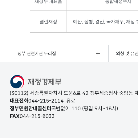
재경부 대표홈
통합재정수지
열린재정
예산, 집행, 결산, 국가채무, 재정
정부 관련기관 누리집
외청 및 유
(30112) 세종특별자치시 도움6로 42 정부세종청사 중앙동
대표전화
044-215-2114
유료
정부민원안내콜센터
국번없이
110
(평일 9시~18시)
FAX
044-215-8033