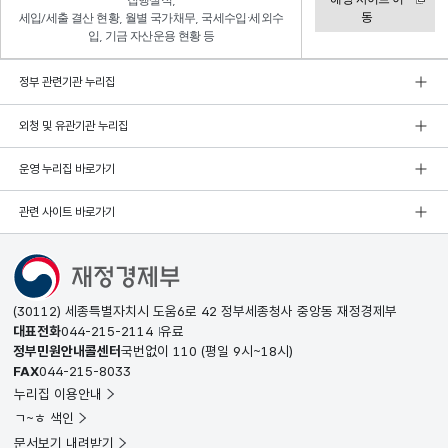
집행실적,
동
세입/세출 결산 현황, 월별 국가채무, 국세수입·세외수
입, 기금 자산운용 현황 등
정부 관련기관 누리집
외청 및 유관기관 누리집
운영 누리집 바로가기
관련 사이트 바로가기
(30112) 세종특별자치시 도움6로 42 정부세종청사 중앙동 재정경제부
대표전화
044-215-2114
유료
정부민원안내콜센터
국번없이
110
(평일 9시~18시)
FAX
044-215-8033
누리집 이용안내
ㄱ~ㅎ 색인
문서보기 내려받기