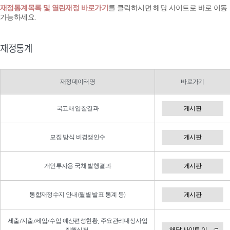
재정통계목록 및 열린재정 바로가기
를 클릭하시면 해당 사이트로 바로 이동
가능하세요.
재정통계
재정데이터명
바로가기
국고채 입찰결과
게시판
모집 방식 비경쟁인수
게시판
개인투자용 국채 발행결과
게시판
통합재정수지 안내(월별 발표 통계 등)
게시판
세출/지출/세입/수입 예산편성현황, 주요관리대상사업
해당 사이트 이