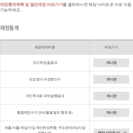
재정통계목록 및 열린재정 바로가기
를 클릭하시면 해당 사이트로 바로 이동
가능하세요.
재정통계
재정데이터명
바로가기
국고채 입찰결과
게시판
모집 방식 비경쟁인수
게시판
개인투자용 국채 발행결과
게시판
통합재정수지 안내(월별 발표 통계 등)
게시판
세출/지출/세입/수입 예산편성현황, 주요관리대상사업
해당 사이트 이