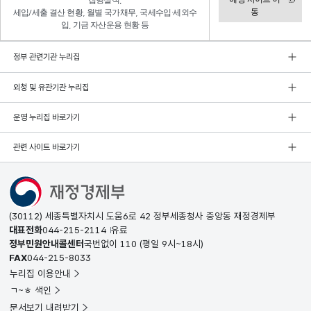
집행실적,
동
세입/세출 결산 현황, 월별 국가채무, 국세수입·세외수
입, 기금 자산운용 현황 등
정부 관련기관 누리집
외청 및 유관기관 누리집
운영 누리집 바로가기
관련 사이트 바로가기
(30112) 세종특별자치시 도움6로 42 정부세종청사 중앙동 재정경제부
대표전화
044-215-2114
유료
정부민원안내콜센터
국번없이
110
(평일 9시~18시)
FAX
044-215-8033
누리집 이용안내
ㄱ~ㅎ 색인
문서보기 내려받기