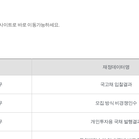
 사이트로 바로 이동가능하세요.
재정데이터명
무
국고채 입찰결과
무
모집 방식 비경쟁인수
무
개인투자용 국채 발행결