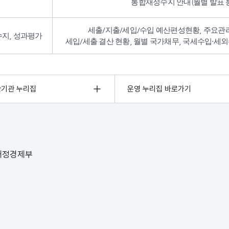
통합재정수지 안내(월별 발표 통
세출/지출/세입/수입 예산편성현황, 주요관
수지, 성과평가
세입/세출 결산 현황, 월별 국가채무, 국세수입·세외
관기관 누리집
운영 누리집 바로가기
 재정경제부