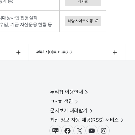
계 등)
게시판
리대상사업 집행실적,
해당 사이트 이동
수입, 기금 자산운용 현황 등
관련 사이트 바로가기
누리집 이용안내
ㄱ~ㅎ 색인
문서보기 내려받기
최신 정보 자동 제공(RSS) 서비스
블로그
페이스북
X(트위터)
유튜브
인스타그램