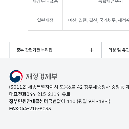
재경부 대표홈
통합재정수지
열린재정
예산, 집행, 결산, 국가채무, 재정
정부 관련기관 누리집
외청 및 유
(30112) 세종특별자치시 도움6로 42 정부세종청사 중앙동
대표전화
044-215-2114
유료
정부민원안내콜센터
국번없이
110
(평일 9시~18시)
FAX
044-215-8033