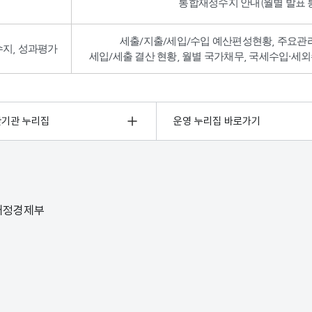
통합재정수지 안내(월별 발표 통
세출/지출/세입/수입 예산편성현황, 주요관
수지, 성과평가
세입/세출 결산 현황, 월별 국가채무, 국세수입·세외
관기관 누리집
운영 누리집 바로가기
 재정경제부