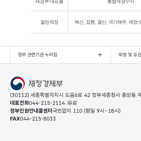
재경부 대표홈
통합재정수지
열린재정
예산, 집행, 결산, 국가채무, 재정
정부 관련기관 누리집
외청 및 유
(30112) 세종특별자치시 도움6로 42 정부세종청사 중앙동
대표전화
044-215-2114
유료
정부민원안내콜센터
국번없이
110
(평일 9시~18시)
FAX
044-215-8033