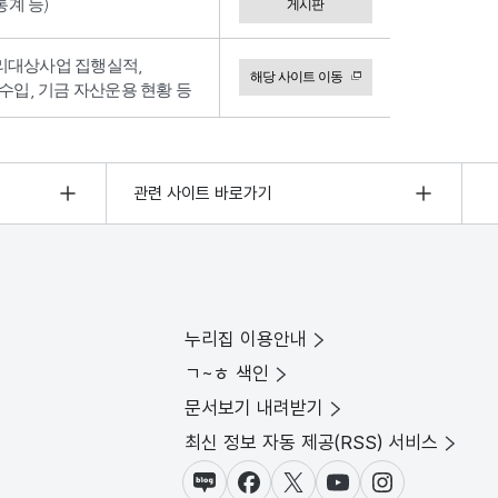
계 등)
게시판
리대상사업 집행실적,
해당 사이트 이동
수입, 기금 자산운용 현황 등
관련 사이트 바로가기
누리집 이용안내
ㄱ~ㅎ 색인
문서보기 내려받기
최신 정보 자동 제공(RSS) 서비스
블로그
페이스북
X(트위터)
유튜브
인스타그램