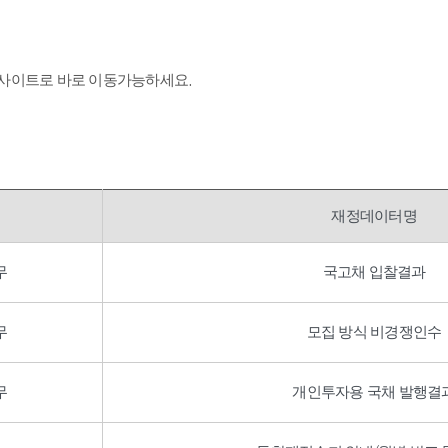
 사이트로 바로 이동가능하세요.
재정데이터명
무
국고채 입찰결과
무
모집 방식 비경쟁인수
무
개인투자용 국채 발행결