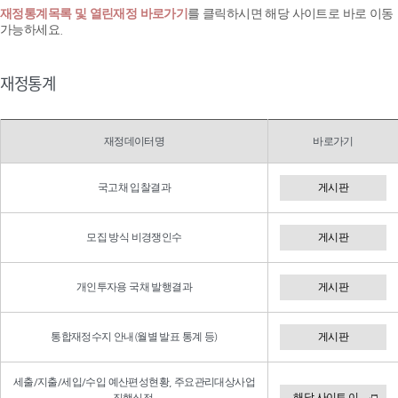
재정통계목록 및 열린재정 바로가기
를 클릭하시면 해당 사이트로 바로 이동
가능하세요.
재정통계
재정데이터명
바로가기
국고채 입찰결과
게시판
모집 방식 비경쟁인수
게시판
개인투자용 국채 발행결과
게시판
통합재정수지 안내(월별 발표 통계 등)
게시판
세출/지출/세입/수입 예산편성현황, 주요관리대상사업
해당 사이트 이