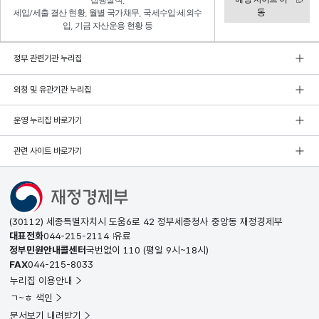
집행실적,
동
세입/세출 결산 현황, 월별 국가채무, 국세수입·세외수
입, 기금 자산운용 현황 등
정부 관련기관 누리집
외청 및 유관기관 누리집
운영 누리집 바로가기
관련 사이트 바로가기
(30112) 세종특별자치시 도움6로 42 정부세종청사 중앙동 재정경제부
대표전화
044-215-2114
유료
정부민원안내콜센터
국번없이
110
(평일 9시~18시)
FAX
044-215-8033
누리집 이용안내
ㄱ~ㅎ 색인
문서보기 내려받기