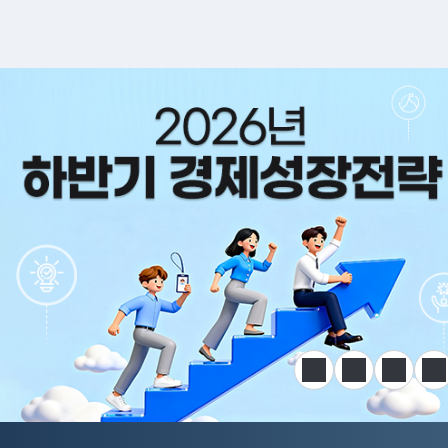
알림판
정지
이전
다음
한
전국민 공급망 애로 핫라인 개설