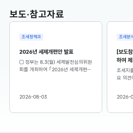
국고채(3년)
3.669
0.071(하락)
보도·참고자료
조세정책과
조세분
2026년 세제개편안 발표
[보도참
하여 제
□ 정부는 8.3(월) 세제발전심의위원
명드립
회를 개최하여 ｢2026년 세제개편
조세지출
안｣을 확정･발표하였습니다. ㅇ 자
요 의견에
세한 내용은 첨부자료를 참고하여 주
한 내용
시기 바랍니다....
바랍니다.
2026-08-03
2026-