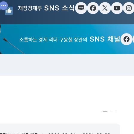
SNS 소식
재정경제부
블로그
페이스북
트위터(X)
유튜브
인
SNS 채널
소통하는 경제 리더 구윤철 장관의
페
입법·행정예고
더보기