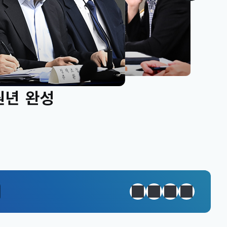
원년 완성
정지
이전
다음
일일경제지