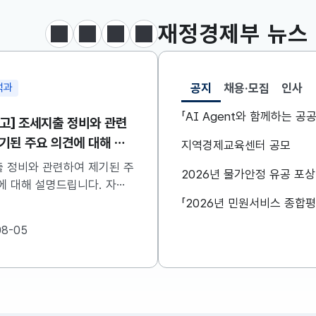
달러-원
1426.2000
0.6000(하락)
재정경제부
뉴스
정지
이전
다음
보도·참고자료 더보기
공지
채용·모집
인사
석과
물가정책과
선택됨
공지
「AI Agent와 함께하는 
고] 조세지출 정비와 관련
'26.7월 소비자물가 동
기된 주요 의견에 대해 설
지역경제교육센터 공모
'26.7월 소비자물가 동
니다
입니다. 자세한 사항은 
 정비와 관련하여 제기된 주
2026년 물가안정 유공 포
참고하시기 바랍니다....
 대해 설명드립니다. 자세
은 첨부한 파일을 참고하시기
..
08-05
2026-08-04