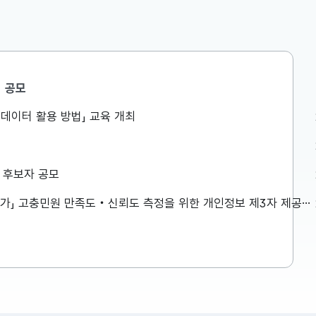
공모
공공데이터 활용 방법」 교육 개최
향
향 보도자료
첨부파일을
상 후보자 공모
「2026년 민원서비스 종합평가」 고충민원 만족도‧신뢰도 측정을 위한 개인정보 제3자 제공사항 공고