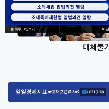
오늘 하루 그만보기
닫
대체불가
KOSPI
6598.26
239.31(상승)
국고채(3년)
3.669
0.071(하락)
KOSPI
6598.26
239.31(상승)
일일경제지표
국고채(3년)
3.669
0.071(하락)
KOSPI
6598.26
239.31(상승)