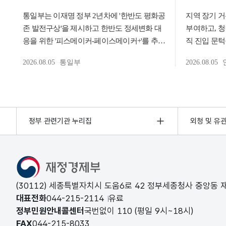
정부 관련기관 누리집
외청 및 유
(30112) 세종특별자치시 도움6로 42 정부세종청사 중앙동
대표전화
044-215-2114
유료
정부민원안내콜센터
국번없이
110
(평일 9시~18시)
FAX
044-215-8033