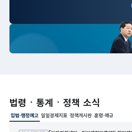
법령ㆍ통계ㆍ정책 소식
입법·행정예고
일일경제지표
정책게시판
훈령·예규
선택됨
입법·행정예고