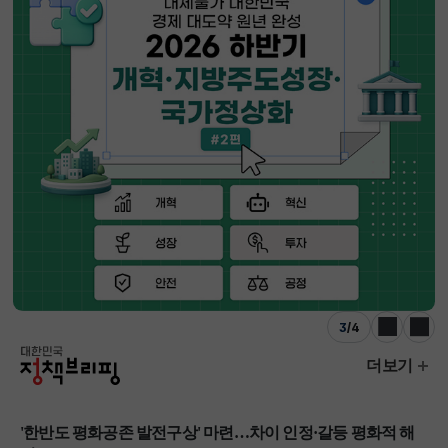
3
/
4
이전
다음