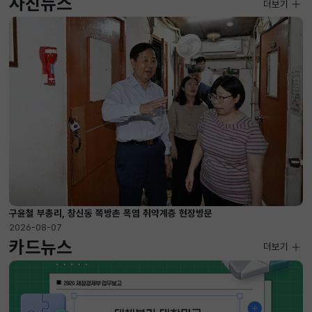
사진뉴스
사진뉴스
더보기
2026-08-07 ~ 2026-09-10
구윤철 부총리, 창신동 쪽방촌 폭염 취약계층 현장방문
2026-08-07
카드뉴스
더보기