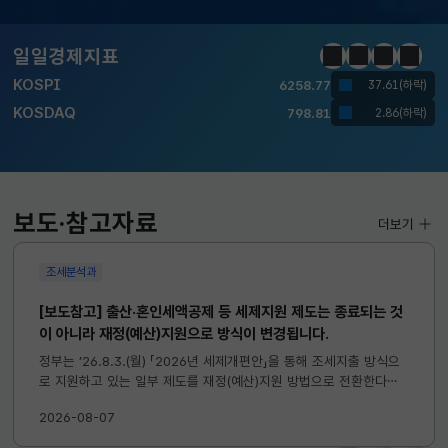
달러-원
1410.6000
13.2000(하락)
일일경제지표
정지
이전
다음
일일경
KOSPI
6258.77
37.61(하락)
KOSDAQ
798.81
2.86(하락)
국고채(3년)
3.746
0.004(상승)
달러-원
1410.6000
13.2000(하락)
보도·참고자료
더보기
조세분석과
[보도참고] 출산·혼인세액공제 등 세제지원 제도는 종료되는 것
이 아니라 재정(예산)지원으로 방식이 변경됩니다.
정부는 ’26.8.3.(월) 「2026년 세제개편안」을 통해 조세지출 방식으
로 지원하고 있는 일부 제도를 재정(예산)지원 방법으로 전환한다고
발표하였습니다. 이와 관련하여 재정(예산)지원으로 전환되는 제도의
2026-08-07
주요 내용 및 기대효과를 다음과 같이 설명드립니다. 자세한...