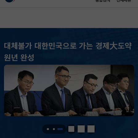
통합검색
전체메뉴
이 누리집은 대한민국 공식 전자정부 누리집입니다.
바로가기 메뉴
메인 콘텐츠
대체불가 대한민국으로 가는 경제大도약
KOSPI
6258.77
37.61(하락)
원년 완성
KOSDAQ
798.81
2.86(하락)
국고채(3년)
3.746
0.004(상승)
달러-원
1410.6000
13.2000(하락)
KOSPI
6258.77
37.61(하락)
KOSDAQ
798.81
2.86(하락)
정지
이전
다음
국고채(3년)
3.746
0.004(상승)