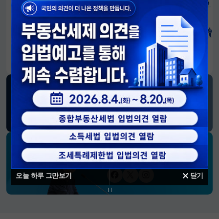
알림판
국민이 만든 대전환의 길-회복과 도약, 모두의 1년
SNS 소식
재정경제부
블로그
페이스북
트위터(X)
유튜브
인스타그램
소통하는 경제 리더 구윤철 장관의
SNS 채널
오늘 하루 그만보기
닫기
페이스북
트위터(X)
인스타그램