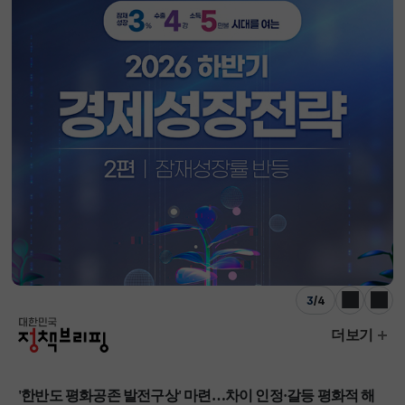
3
/
4
이전
다음