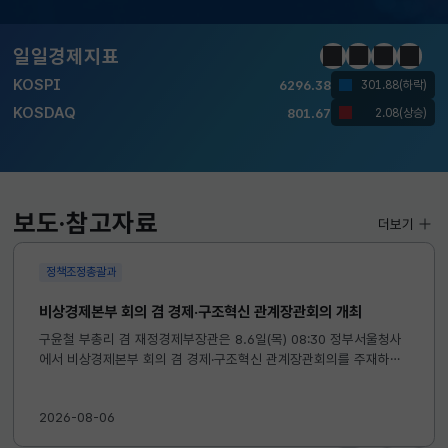
달러-원
1424.9000
0.2000(상승)
일일경제지표
정지
이전
다음
일일경
KOSPI
6296.38
301.88(하락)
KOSDAQ
801.67
2.08(상승)
국고채(3년)
3.742
0.073(상승)
달러-원
1424.9000
0.2000(상승)
보도·참고자료
더보기
정책조정총괄과
비상경제본부 회의 겸 경제·구조혁신 관계장관회의 개최
구윤철 부총리 겸 재정경제부장관은 8.6일(목) 08:30 정부서울청사
에서 비상경제본부 회의 겸 경제·구조혁신 관계장관회의를 주재하였
습니다. ※ 자세한 내용은 첨부자료를 참고하여 주시기 바랍니다....
2026-08-06