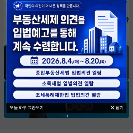
알림판
국민이 만든 대전환의 길-회복과 도약, 모두의 1년
SNS 소식
재정경제부
블로그
페이스북
트위터(X)
유튜브
인스타그램
소통하는 경제 리더 구윤철 장관의
SNS 채널
오늘 하루 그만보기
닫기
페이스북
트위터(X)
인스타그램