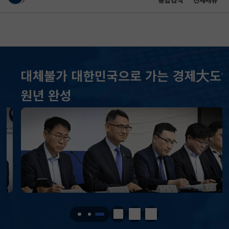
통합검색
전체메뉴
이 누리집은 대한민국 공식 전자정부 누리집입니다.
바로가기 메뉴
메인 콘텐츠
대체불가 대한민국으로 가는 경제大도약
KOSPI
6296.38
301.88(하락)
원년 완성
KOSDAQ
801.67
2.08(상승)
국고채(3년)
3.742
0.073(상승)
달러-원
1424.9000
0.2000(상승)
KOSPI
6296.38
301.88(하락)
KOSDAQ
801.67
2.08(상승)
정지
이전
다음
국고채(3년)
3.742
0.073(상승)